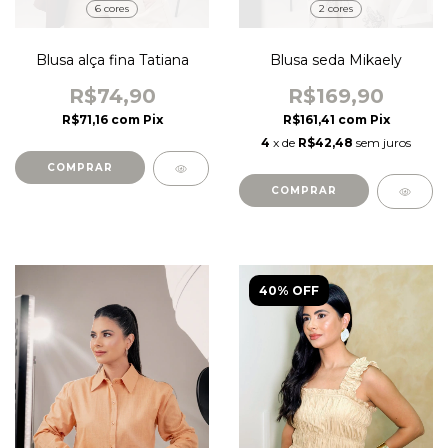
6 cores
2 cores
Blusa alça fina Tatiana
Blusa seda Mikaely
R$74,90
R$169,90
R$71,16
com
Pix
R$161,41
com
Pix
4
x de
R$42,48
sem juros
COMPRAR
COMPRAR
40% OFF