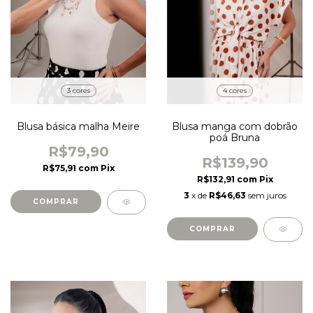
3 cores
4 cores
Blusa básica malha Meire
Blusa manga com dobrão
poá Bruna
R$79,90
R$139,90
R$75,91
com
Pix
R$132,91
com
Pix
3
x de
R$46,63
sem juros
COMPRAR
COMPRAR