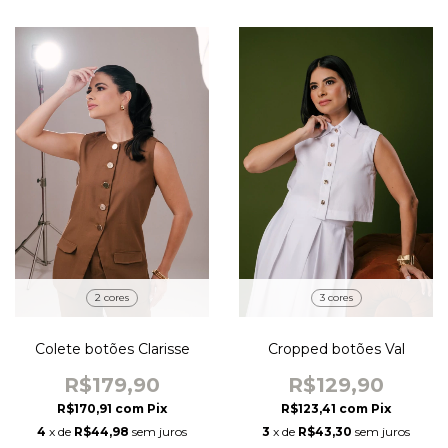
2 cores
3 cores
Colete botões Clarisse
Cropped botões Val
R$179,90
R$129,90
R$170,91
com
Pix
R$123,41
com
Pix
4
x de
R$44,98
sem juros
3
x de
R$43,30
sem juros