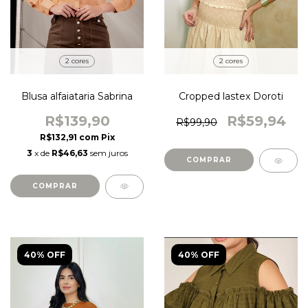
2 cores
2 cores
Blusa alfaiataria Sabrina
Cropped lastex Doroti
R$139,90
R$59,94
R$99,90
R$132,91
com
Pix
3
x de
R$46,63
sem juros
COMPRAR
COMPRAR
40% OFF
40% OFF