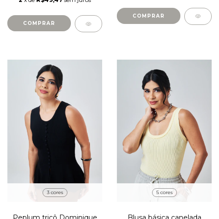
COMPRAR
COMPRAR
3 cores
5 cores
Peplum tricô Dominique
Blusa básica canelada