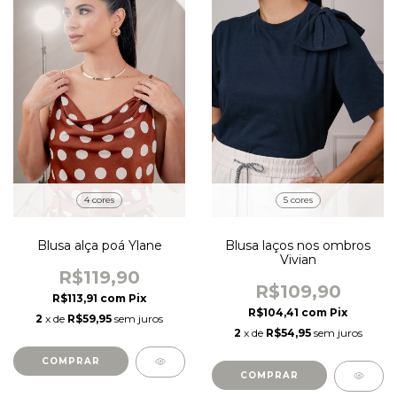
4 cores
5 cores
Blusa alça poá Ylane
Blusa laços nos ombros
Vivian
R$119,90
R$109,90
R$113,91
com
Pix
R$104,41
com
Pix
2
x de
R$59,95
sem juros
2
x de
R$54,95
sem juros
COMPRAR
COMPRAR