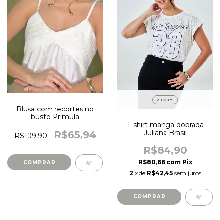
2 cores
Blusa com recortes no
busto Primula
T-shirt manga dobrada
Juliana Brasil
R$65,94
R$109,90
R$84,90
R$80,66
com
Pix
COMPRAR
2
x de
R$42,45
sem juros
COMPRAR