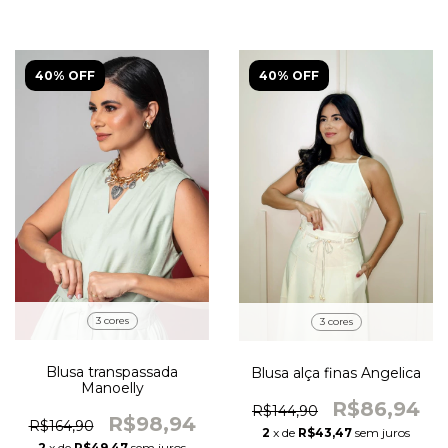
40% OFF
40% OFF
3 cores
3 cores
Blusa transpassada
Blusa alça finas Angelica
Manoelly
R$86,94
R$144,90
R$98,94
R$164,90
2
x de
R$43,47
sem juros
2
x de
R$49,47
sem juros