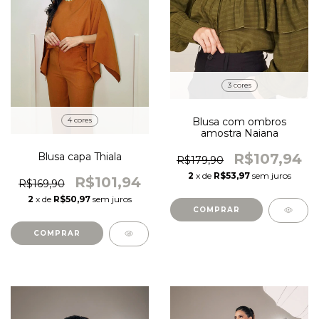
3 cores
Blusa com ombros
4 cores
amostra Naiana
R$107,94
Blusa capa Thiala
R$179,90
2
x de
R$53,97
sem juros
R$101,94
R$169,90
2
x de
R$50,97
sem juros
COMPRAR
COMPRAR