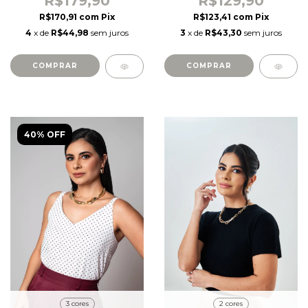
R$179,90
R$129,90
R$170,91
com
Pix
R$123,41
com
Pix
4
x de
R$44,98
sem juros
3
x de
R$43,30
sem juros
COMPRAR
COMPRAR
40% OFF
2 cores
3 cores