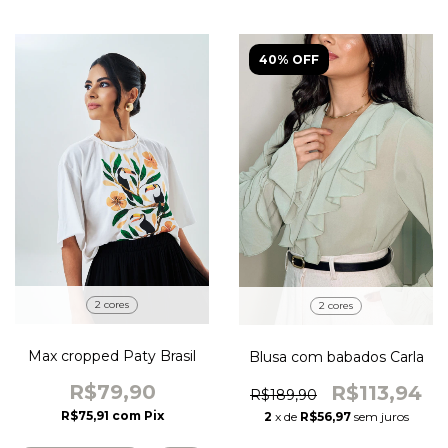
40% OFF
2 cores
2 cores
Max cropped Paty Brasil
Blusa com babados Carla
R$79,90
R$113,94
R$189,90
R$75,91
com
Pix
2
x de
R$56,97
sem juros