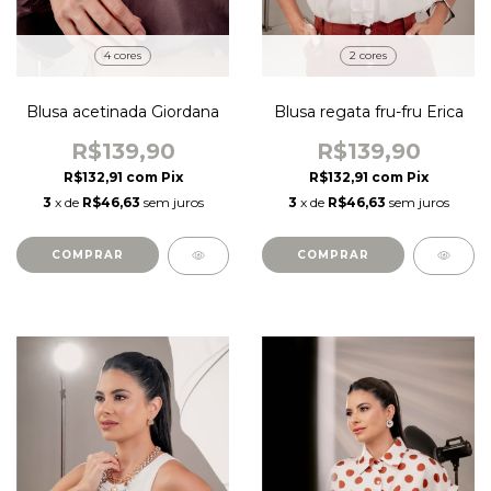
4 cores
2 cores
Blusa acetinada Giordana
Blusa regata fru-fru Erica
R$139,90
R$139,90
R$132,91
com
Pix
R$132,91
com
Pix
3
x de
R$46,63
sem juros
3
x de
R$46,63
sem juros
COMPRAR
COMPRAR