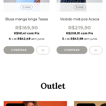
3 cores
2 cores
Vestido midi poá Acacia
Blusa manga longa Tassia
R$219,90
R$169,90
R$208,91
com
Pix
R$161,41
com
Pix
5
x de
R$43,98
sem juros
4
x de
R$42,48
sem juros
COMPRAR
COMPRAR
Outlet