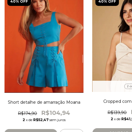
40% OFF
40% OFF
2 c
Cropped com l
Short detalhe de amarração Moana
R$104,94
R$139,90
R$174,90
2
x de
R$41,
2
x de
R$52,47
sem juros