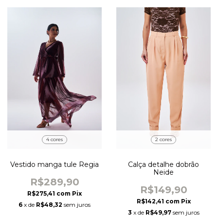
4 cores
2 cores
Vestido manga tule Regia
Calça detalhe dobrão
Neide
R$289,90
R$149,90
R$275,41
com
Pix
R$142,41
com
Pix
6
x de
R$48,32
sem juros
3
x de
R$49,97
sem juros