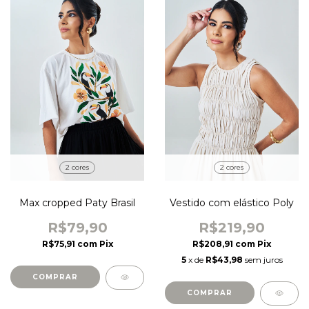
2 cores
2 cores
Max cropped Paty Brasil
Vestido com elástico Poly
R$79,90
R$219,90
R$75,91
com
Pix
R$208,91
com
Pix
5
x de
R$43,98
sem juros
COMPRAR
COMPRAR