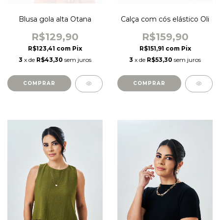
Blusa gola alta Otana
Calça com cós elástico Oli
R$129,90
R$159,90
R$123,41
com
Pix
R$151,91
com
Pix
3
x de
R$43,30
sem juros
3
x de
R$53,30
sem juros
COMPRAR
COMPRAR