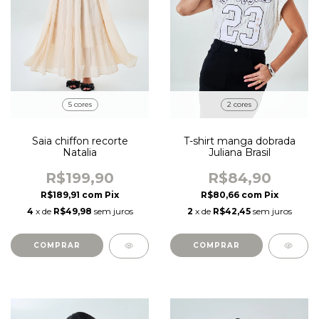
2 cores
5 cores
T-shirt manga dobrada
Saia chiffon recorte
Juliana Brasil
Natalia
R$84,90
R$199,90
R$80,66
com
Pix
R$189,91
com
Pix
2
x de
R$42,45
sem juros
4
x de
R$49,98
sem juros
COMPRAR
COMPRAR