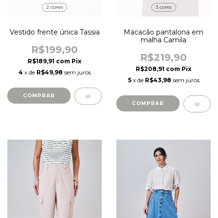
2 cores
3 cores
Vestido frente única Tassia
Macacão pantalona em
malha Camila
R$199,90
R$219,90
R$189,91
com
Pix
R$208,91
com
Pix
4
x de
R$49,98
sem juros
5
x de
R$43,98
sem juros
COMPRAR
COMPRAR